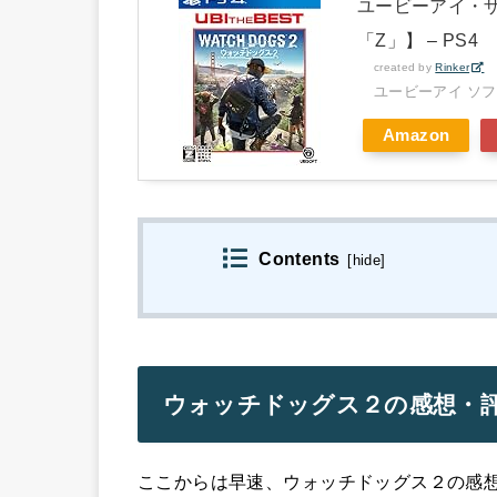
ユービーアイ・ザ
「Z」】 – PS4
created by
Rinker
ユービーアイ ソ
Amazon
Contents
[
hide
]
ウォッチドッグス２の感想・
ここからは早速、ウォッチドッグス２の感